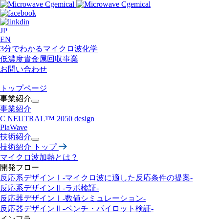
JP
EN
3分でわかるマイクロ波化学
低濃度貴金属回収事業​
お問い合わせ
トップページ
事業紹介
事業紹介
C NEUTRAL
TM
2050 design
PlaWave
技術紹介
技術紹介 トップ
マイクロ波加熱とは？
開発フロー
反応系デザインⅠ-マイクロ波に適した反応条件の提案-
反応系デザインⅡ
-ラボ検証-
反応器デザインⅠ
-数値シミュレーション-
反応器デザインⅡ
-ベンチ・パイロット検証-
インフラ