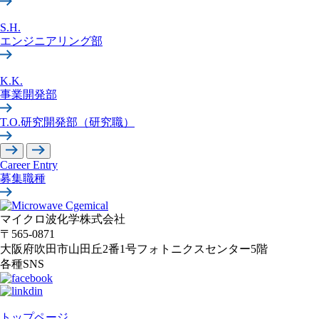
S.H.
エンジニアリング部
K.K.
事業開発部
T.O.
研究開発部（研究職）
Career Entry
募集職種
マイクロ波化学株式会社
〒565-0871
大阪府吹田市山田丘2番1号
フォトニクスセンター5階
各種SNS
トップページ