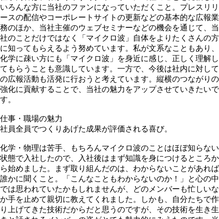
いろんな方に当社のファンになっていただくこと。プレスリリ
ースの配信やコーポレートサイトの更新などの基本的な広報業
務のほか、当社主催のウェブセミナーなどの機会を通じて、当
社のことだけではなく「マイクロ波」自体をよりたくさんの方
に知ってもらえるよう努めています。私が文系なこともあり、
化学に疎い方にも「マイクロ波」を身近に感じ、正しく理解し
てもらうことも意識しています。一方で、今後は社内に対して
の広報活動も活発に行おうと考えています。縦横のつながりの
強化に貢献することで、当社の魅力をアップさせていきたいで
す。
仕事・職場の魅力
社員全員でつくりあげた成果が
評価される喜び。
化学・物理は苦手、もちろんマイクロ波のことはほぼ知らない
状態で入社したので、入社後はまず知識を身につけるところか
ら始めました。まず取り組んだのは、わからないことがあれば
誰かに聞くこと。「こんなこともわからないのか！」と心の中
では思われていたかもしれませんが、どのメンバーも忙しいな
か手を止めて親切に教えてくれました。しかも、自分たちで作
り上げてきた技術だからだと思うのですが、その技術を生き生