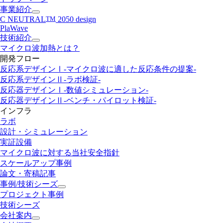
事業紹介
C NEUTRAL
TM
2050 design
PlaWave
技術紹介
マイクロ波加熱とは？
開発フロー
反応系デザインⅠ
-マイクロ波に適した反応条件の提案-
反応系デザインⅡ
-ラボ検証-
反応器デザインⅠ
-数値シミュレーション-
反応器デザインⅡ
-ベンチ・パイロット検証-
インフラ
ラボ
設計・シミュレーション
実証設備
マイクロ波に対する当社安全指針
スケールアップ事例
論文・寄稿記事
事例/技術シーズ
プロジェクト事例
技術シーズ
会社案内