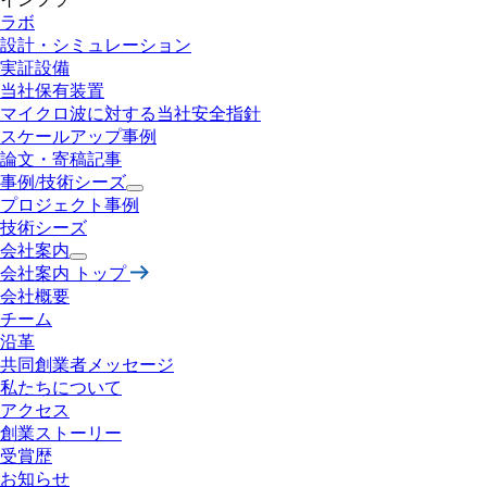
ラボ
設計・
シミュレーション
実証設備
当社保有装置
マイクロ波に対する
当社安全指針
スケールアップ事例
論文・寄稿記事
事例/技術シーズ
プロジェクト事例
技術シーズ
会社案内
会社案内 トップ
会社概要
チーム
沿革
共同創業者メッセージ
私たちについて
アクセス
創業ストーリー
受賞歴
お知らせ