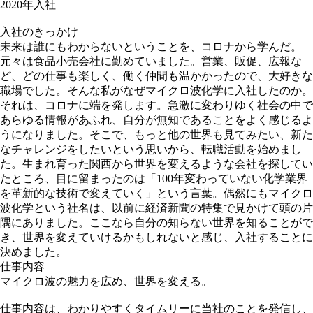
2020年入社
入社のきっかけ
未来は誰にもわからないということを、
コロナから学んだ。
元々は食品小売会社に勤めていました。営業、販促、広報な
ど、どの仕事も楽しく、働く仲間も温かかったので、大好きな
職場でした。そんな私がなぜマイクロ波化学に入社したのか。
それは、コロナに端を発します。急激に変わりゆく社会の中で
あらゆる情報があふれ、自分が無知であることをよく感じるよ
うになりました。そこで、もっと他の世界も見てみたい、新た
なチャレンジをしたいという思いから、転職活動を始めまし
た。生まれ育った関西から世界を変えるような会社を探してい
たところ、目に留まったのは「100年変わっていない化学業界
を革新的な技術で変えていく」という言葉。偶然にもマイクロ
波化学という社名は、以前に経済新聞の特集で見かけて頭の片
隅にありました。ここなら自分の知らない世界を知ることがで
き、世界を変えていけるかもしれないと感じ、入社することに
決めました。
仕事内容
マイクロ波の魅力を広め、
世界を変える。
仕事内容は、わかりやすくタイムリーに当社のことを発信し、