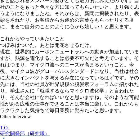
きと話されるメンバーの姿がとても魅力的にみえたのです。当
社のことをもっと色々な方に知ってもらいたいと、より強く思
うようになりましたね。それからは、新聞に掲載されたり、表
彰をされたり、お客様からお褒めの言葉をもらったりする度
に、まるで自分のことのように心から嬉しい！と思えます。
これからやっていきたいこと
つぼみはついた。
あとは開花させるだけ。
現在、世界的にカーボンニュートラルへの動きが加速していま
すが、熱源を電化することは必要不可欠だと考えています。そ
れはつまり、マイクロ波へのニーズが高まるということ。今
後、マイクロ波がグローバルスタンダードになり、当社は社会
に大きなインパクトを与える存在になっているはずです。その
先には、当社の社員が世界規模の脱炭素フォーラムに招かれた
り、学生さんに「就職するならマイクロ波化学」と言われた
り、そんな会社になればいいなと思いますね。そのような可能
性がある広報の仕事ができることは本当に楽しい。これからも
ワクワクした気持ちで毎日業務に励みたいと思います。
Other Interview
T.O.
研究開発部（研究職）