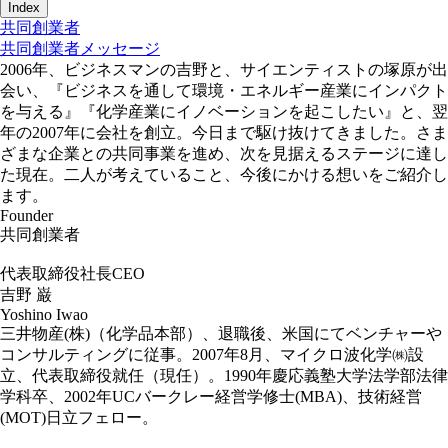
Index
共同創業者
共同創業者メッセージ
2006年、ビジネスマンの吉野と、サイエンティストの塚原が出
会い、『ビジネスを通して環境・エネルギー産業にインパクト
を与える』『化学産業にイノベーションを起こしたい』と、翌
年の2007年に会社を創立。今日まで駆け抜けてきました。さま
ざまな企業との共同事業を進め、次を見据えるステージに達し
た現在。二人が考えていること、今後にかける想いをご紹介し
ます。
Founder
共同創業者
代表取締役社長CEO
吉野 巌
Yoshino Iwao
三井物産(株)（化学品本部）、退職後、米国にてベンチャーや
コンサルティングに従事。2007年8月、マイクロ波化学㈱設
立、代表取締役就任（現任）。1990年慶応義塾大学法学部法律
学科卒、2002年UCバークレー経営学修士(MBA)、技術経営
(MOT)日立フェロー。