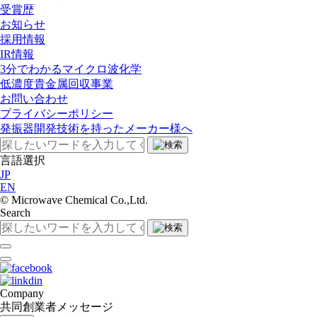
受賞歴
お知らせ
採用情報
IR情報
3分でわかるマイクロ波化学
低濃度貴金属回収事業​
お問い合わせ
プライバシーポリシー
発振器開発技術を持ったメーカー様へ
言語選択
JP
EN
©︎ Microwave Chemical Co.,Ltd.
Search
Company
共同創業者メッセージ