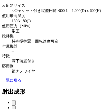
反応器サイズ
<ジャケット付き縦型円筒>600 L 1,000(D) x 600(H)
使用最高温度
180/≧180(J)
使用圧力（MPa）
常圧
撹拌機
特殊攪拌翼 回転速度可変
付属機器
–
特徴
滴下装置付き
応用例
銀ナノワイヤー
一覧に戻る
射出成形