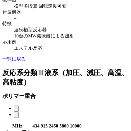
横型多段翼 回転速度可変
付属機器
–
特徴
連続槽型反応器
10台のMW発振器による照射
応用例
エステル反応
一覧に戻る
反応系分類Ⅱ液系（加圧、減圧、高温、
高粘度）
ポリマー重合
MHz
434
915
2450
5800
10000