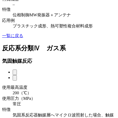
–
特徴
位相制御MW発振器＋アンテナ
応用例
プラスチック成形、熱可塑性複合材料成形
一覧に戻る
反応系分類Ⅳ ガス系
気固触媒反応
使用最高温度
200（℃）
使用圧力（MPa）
常圧
特徴
気固系反応器触媒層へマイクロ波照射した場合、触媒