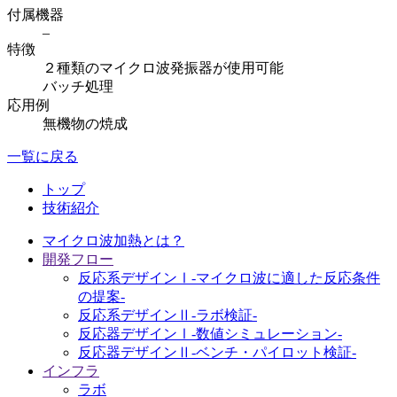
付属機器
–
特徴
２種類のマイクロ波発振器が使用可能
バッチ処理
応用例
無機物の焼成
一覧に戻る
トップ
技術紹介
マイクロ波加熱とは？
開発フロー
反応系デザインⅠ-マイクロ波に適した反応条件
の提案-
反応系デザインⅡ-ラボ検証-
反応器デザインⅠ-数値シミュレーション-
反応器デザインⅡ-ベンチ・パイロット検証-
インフラ
ラボ