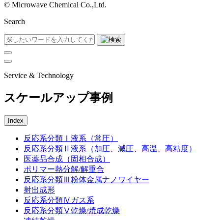
©︎ Microwave Chemical Co.,Ltd.
Search
Service & Technology
スケールアップ事例
Index
反応系分類Ⅰ液系（常圧）
反応系分類Ⅱ液系（加圧、減圧、高温、高粘度）
医薬品合成（固相合成）
ポリマー熱分解/解重合
反応系分類Ⅲ粉体金属ナノワイヤー
射出成形
反応系分類Ⅳガス系
反応系分類Ⅴ乾燥/焼成乾燥