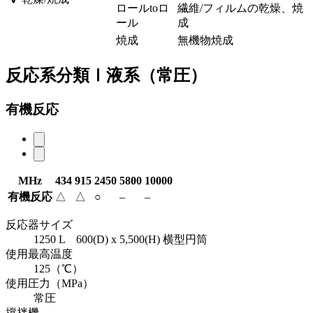
ロールtoロ
繊維/フィルムの乾燥、焼
ール
成
焼成
無機物焼成
反応系分類Ⅰ液系（常圧）
有機反応
MHz
434
915
2450
5800
10000
有機反応
△
△
○
–
–
反応器サイズ
1250 L 600(D) x 5,500(H) 横型円筒
使用最高温度
125（℃）
使用圧力（MPa）
常圧
撹拌機