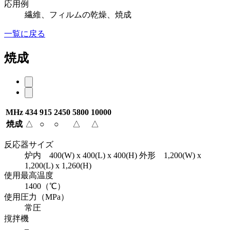
応用例
繊維、フィルムの乾燥、焼成
一覧に戻る
焼成
MHz
434
915
2450
5800
10000
焼成
△
○
○
△
△
反応器サイズ
炉内 400(W) x 400(L) x 400(H) 外形 1,200(W) x
1,200(L) x 1,260(H)
使用最高温度
1400（℃）
使用圧力（MPa）
常圧
撹拌機
–