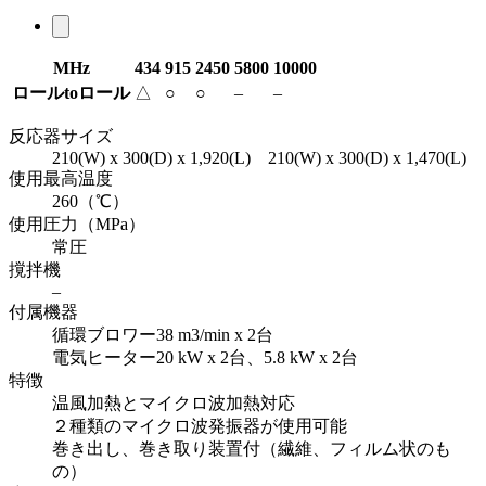
MHz
434
915
2450
5800
10000
ロールtoロール
△
○
○
–
–
反応器サイズ
210(W) x 300(D) x 1,920(L) 210(W) x 300(D) x 1,470(L)
使用最高温度
260（℃）
使用圧力（MPa）
常圧
撹拌機
–
付属機器
循環ブロワー38 m3/min x 2台
電気ヒーター20 kW x 2台、5.8 kW x 2台
特徴
温風加熱とマイクロ波加熱対応
２種類のマイクロ波発振器が使用可能
巻き出し、巻き取り装置付（繊維、フィルム状のも
の）