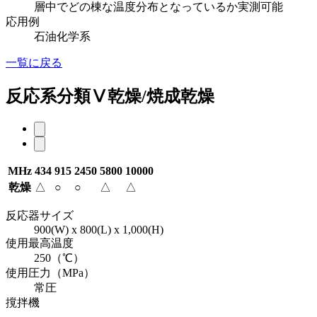
層中でどの棟な温度分布となっているか実測可能
応用例
石油化学系
一覧に戻る
反応系分類Ⅴ乾燥/焼成乾燥
MHz
434
915
2450
5800
10000
乾燥
△
○
○
△
△
反応器サイズ
900(W) x 800(L) x 1,000(H)
使用最高温度
250（℃）
使用圧力（MPa）
常圧
撹拌機
–