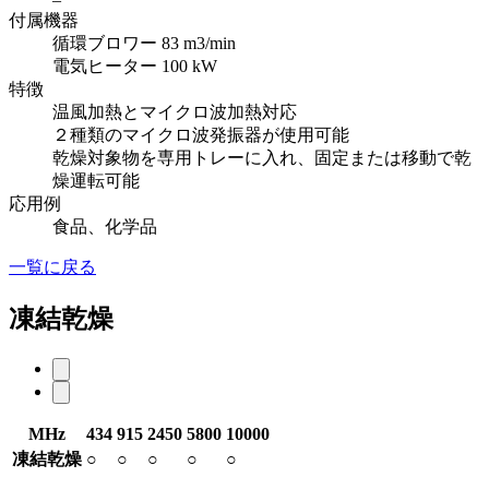
付属機器
循環ブロワー 83 m3/min
電気ヒーター 100 kW
特徴
温風加熱とマイクロ波加熱対応
２種類のマイクロ波発振器が使用可能
乾燥対象物を専用トレーに入れ、固定または移動で乾
燥運転可能
応用例
食品、化学品
一覧に戻る
凍結乾燥
MHz
434
915
2450
5800
10000
凍結乾燥
○
○
○
○
○