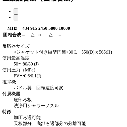
MHz
434
915
2450
5800
10000
固相合成
–
△
○
△
–
反応器サイズ
<ジャケット付き縦型円筒>30 L 550(D) x 565(H)
使用最高温度
50〜80/80 (J)
使用圧力（MPa）
FV〜0.6/0.1(J)
撹拌機
パドル翼 回転速度可変
付属機器
底部ろ板
洗浄用シャワーノズル
特徴
加圧ろ過可能
天板部分、底部ろ過部分の分離可能