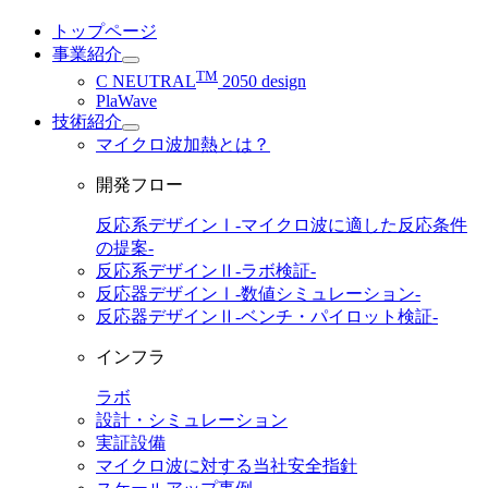
トップページ
事業紹介
TM
C NEUTRAL
2050 design
PlaWave
技術紹介
マイクロ波加熱とは？
開発フロー
反応系デザインⅠ
-マイクロ波に適した反応条件
の提案-
反応系デザインⅡ
-ラボ検証-
反応器デザインⅠ
-数値シミュレーション-
反応器デザインⅡ
-ベンチ・パイロット検証-
インフラ
ラボ
設計・シミュレーション
実証設備
マイクロ波に対する当社安全指針