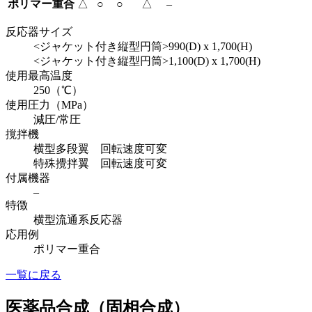
ポリマー重合
△
○
○
△
–
反応器サイズ
<ジャケット付き縦型円筒>990(D) x 1,700(H)
<ジャケット付き縦型円筒>1,100(D) x 1,700(H)
使用最高温度
250（℃）
使用圧力（MPa）
減圧/常圧
撹拌機
横型多段翼 回転速度可変
特殊攪拌翼 回転速度可変
付属機器
–
特徴
横型流通系反応器
応用例
ポリマー重合
一覧に戻る
医薬品合成（固相合成）