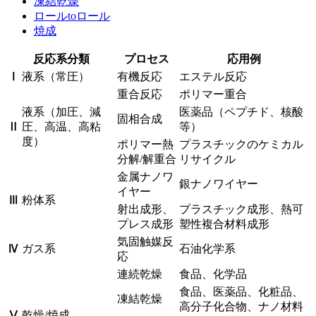
凍結乾燥
ロールtoロール
焼成
反応系分類
プロセス
応用例
Ⅰ
液系（常圧）
有機反応
エステル反応
重合反応
ポリマー重合
液系（加圧、減
医薬品（ペプチド、核酸
固相合成
Ⅱ
圧、高温、高粘
等）
度）
ポリマー熱
プラスチックのケミカル
分解/解重合
リサイクル
金属ナノワ
銀ナノワイヤー
イヤー
Ⅲ
粉体系
射出成形、
プラスチック成形、熱可
プレス成形
塑性複合材料成形
気固触媒反
Ⅳ
ガス系
石油化学系
応
連続乾燥
食品、化学品
食品、医薬品、化粧品、
凍結乾燥
高分子化合物、ナノ材料
Ⅴ
乾燥/焼成