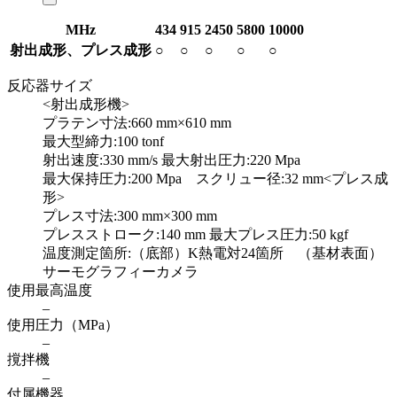
MHz
434
915
2450
5800
10000
射出成形、プレス成形
○
○
○
○
○
反応器サイズ
<射出成形機>
プラテン寸法:660 mm×610 mm
最大型締力:100 tonf
射出速度:330 mm/s 最大射出圧力:220 Mpa
最大保持圧力:200 Mpa スクリュー径:32 mm
<プレス成
形>
プレス寸法:300 mm×300 mm
プレスストローク:140 mm 最大プレス圧力:50 kgf
温度測定箇所:（底部）K熱電対24箇所 （基材表面）
サーモグラフィーカメラ
使用最高温度
–
使用圧力（MPa）
–
撹拌機
–
付属機器