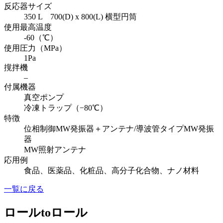
反応器サイズ
350 L 700(D) x 800(L) 横型円筒
使用最高温度
-60（℃）
使用圧力（MPa）
1Pa
撹拌機
–
付属機器
真空ポンプ
冷凍トラップ（−80℃）
特徴
位相制御MW発振器＋アンテナ/導波管タイプMW発振
器
MW照射アンテナ
応用例
食品、医薬品、化粧品、高分子化合物、ナノ材料
一覧に戻る
ロールtoロール