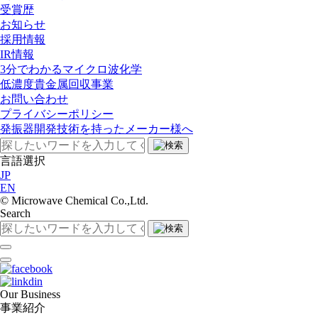
受賞歴
お知らせ
採用情報
IR情報
3分でわかるマイクロ波化学
低濃度貴金属回収事業​
お問い合わせ
プライバシーポリシー
発振器開発技術を持ったメーカー様へ
言語選択
JP
EN
©︎ Microwave Chemical Co.,Ltd.
Search
O
u
r
B
u
s
i
n
e
s
s
事業紹介