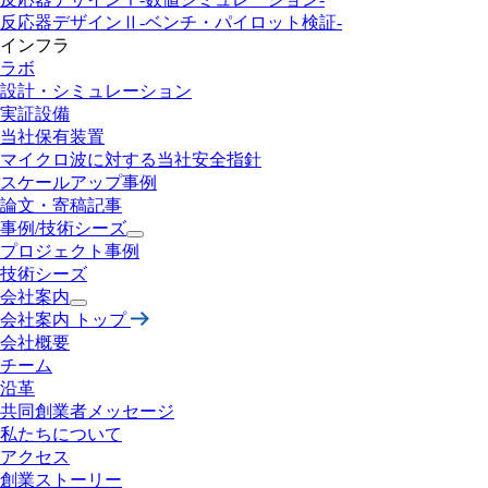
反応器デザインⅡ
-ベンチ・パイロット検証-
インフラ
ラボ
設計・
シミュレーション
実証設備
当社保有装置
マイクロ波に対する
当社安全指針
スケールアップ事例
論文・寄稿記事
事例/技術シーズ
プロジェクト事例
技術シーズ
会社案内
会社案内 トップ
会社概要
チーム
沿革
共同創業者メッセージ
私たちについて
アクセス
創業ストーリー