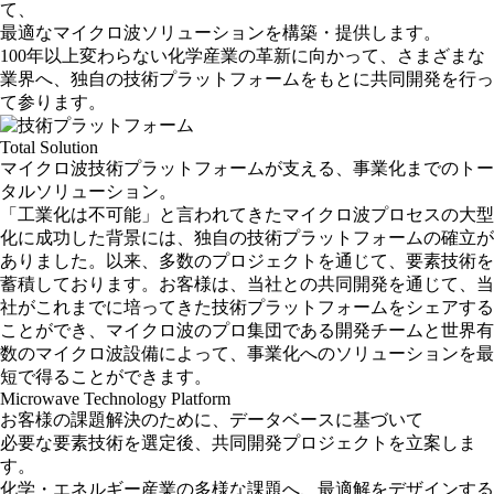
て、
最適なマイクロ波ソリューションを
構築・提供します。
100年以上変わらない化学産業の革新に向かって、さまざまな
業界へ、独自の技術プラットフォームをもとに共同開発を行っ
て参ります。
Total Solution
マイクロ波技術プラットフォームが支える、事業化までのトー
タルソリューション。
「工業化は不可能」と言われてきたマイクロ波プロセスの大型
化に成功した背景には、独自の技術プラットフォームの確立が
ありました。以来、多数のプロジェクトを通じて、要素技術を
蓄積しております。お客様は、当社との共同開発を通じて、当
社がこれまでに培ってきた技術プラットフォームをシェアする
ことができ、マイクロ波のプロ集団である開発チームと世界有
数のマイクロ波設備によって、事業化へのソリューションを最
短で得ることができます。
Microwave Technology Platform
お客様の課題解決のために、データベースに基づいて
必要な要素技術を選定後、共同開発プロジェクトを立案しま
す。
化学・エネルギー産業の多様な課題へ、最適解をデザインする