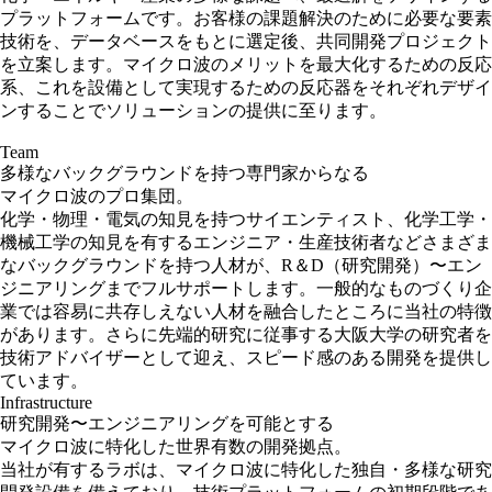
プラットフォームです。お客様の課題解決のために必要な要素
技術を、データベースをもとに選定後、共同開発プロジェクト
を立案します。マイクロ波のメリットを最大化するための反応
系、これを設備として実現するための反応器をそれぞれデザイ
ンすることでソリューションの提供に至ります。
Team
多様なバックグラウンドを持つ
専門家からなる
マイクロ波のプロ集団。
化学・物理・電気の知見を持つサイエンティスト、化学工学・
機械工学の知見を有するエンジニア・生産技術者などさまざま
なバックグラウンドを持つ人材が、R＆D（研究開発）〜エン
ジニアリングまでフルサポートします。一般的なものづくり企
業では容易に共存しえない人材を融合したところに当社の特徴
があります。さらに先端的研究に従事する大阪大学の研究者を
技術アドバイザーとして迎え、スピード感のある開発を提供し
ています。
Infrastructure
研究開発〜エンジニアリングを
可能とする
マイクロ波に特化した
世界有数の開発拠点。
当社が有するラボは、マイクロ波に特化した独自・多様な研究