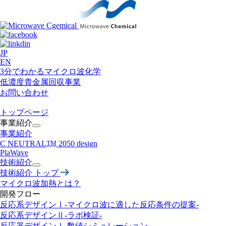
JP
EN
3分でわかるマイクロ波化学
低濃度貴金属回収事業​
お問い合わせ
トップページ
事業紹介
事業紹介
C NEUTRAL
TM
2050 design
PlaWave
技術紹介
技術紹介 トップ
マイクロ波加熱とは？
開発フロー
反応系デザインⅠ-マイクロ波に適した反応条件の提案-
反応系デザインⅡ
-ラボ検証-
反応器デザインⅠ
-数値シミュレーション-