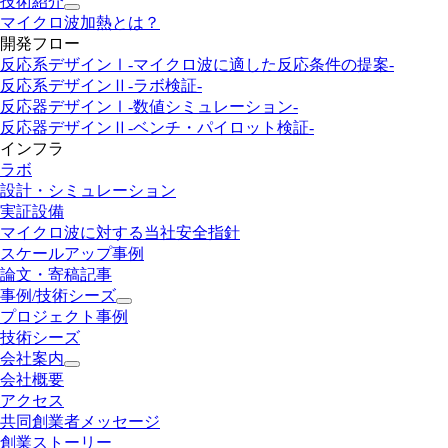
技術紹介
マイクロ波加熱とは？
開発フロー
反応系デザインⅠ
-マイクロ波に適した反応条件の提案-
反応系デザインⅡ
-ラボ検証-
反応器デザインⅠ
-数値シミュレーション-
反応器デザインⅡ
-ベンチ・パイロット検証-
インフラ
ラボ
設計・シミュレーション
実証設備
マイクロ波に対する当社安全指針
スケールアップ事例
論文・寄稿記事
事例/技術シーズ
プロジェクト事例
技術シーズ
会社案内
会社概要
アクセス
共同創業者メッセージ
創業ストーリー