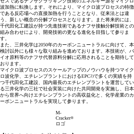
セスであるナフサクラッキング技術のエネルギー源をマイクロ
波加熱に転換します。それにより、マイクロ波プロセスの特徴
である反応場への直接加熱を行うこととなり、従来法とは違
う、新しい概念の分解プロセスとなります。また将来的には、
千代田化工建設が持つ先進技術であるナフサ接触分解技術との
組み合わせにより、開発技術の更なる進化を目指して参りま
す。
また、三井化学は2050年のカーボンニュートラルに向けて、本
検討以外にも様々な取り組みを進めております。本技術が、バ
イオ原料等のナフサ代替原料分解に応用されることを期待して
おります。
マイクロ波プロセスのスケールアップのノウハウを持つマイク
ロ波化学、エチレンプラントにおけるEPC
2)
で多くの実績を持
つ千代田化工建設、国内最長のエチレンプラントを運営してい
る三井化学の三社で社会実装に向けた共同開発を実施し、日本
から世界へ向けエチレンプラントの高収益化と、化学産業のカ
ーボンニュートラルを実現して参ります。
M-
Cracker
®︎
ロゴ