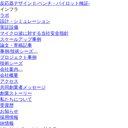
反応器デザインⅡ
-ベンチ・パイロット検証-
インフラ
ラボ
設計・シミュレーション
実証設備
マイクロ波に対する当社安全指針
スケールアップ事例
論文・寄稿記事
事例/技術シーズ
プロジェクト事例
技術シーズ
会社案内
会社概要
アクセス
共同創業者メッセージ
創業ストーリー
私たちについて
受賞歴
お知らせ
採用情報
IR情報