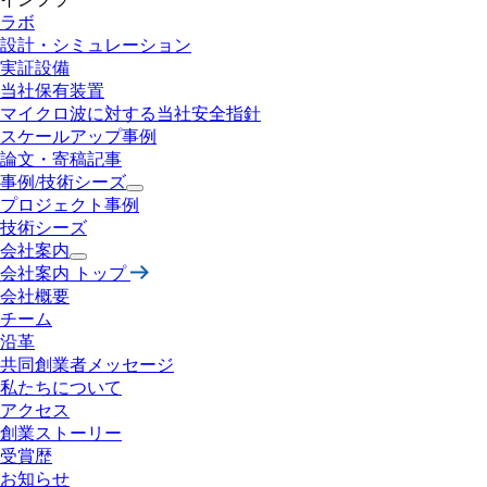
ラボ
設計・
シミュレーション
実証設備
当社保有装置
マイクロ波に対する
当社安全指針
スケールアップ事例
論文・寄稿記事
事例/技術シーズ
プロジェクト事例
技術シーズ
会社案内
会社案内 トップ
会社概要
チーム
沿革
共同創業者メッセージ
私たちについて
アクセス
創業ストーリー
受賞歴
お知らせ