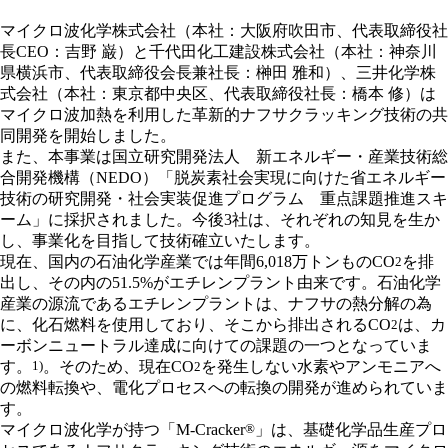
マイクロ波化学株式会社（本社：大阪府吹田市、代表取締役社
長CEO：吉野 巌）と千代田化工建設株式会社（本社：神奈川
県横浜市、代表取締役会長兼社長：榊󠄀田 雅和）、三井化学株
式会社（本社：東京都中央区、代表取締役社長：橋本 修）は
マイクロ波加熱を利用した革新的ナフサクラッキング技術の共
同開発を開始しました。
また、本事業は国立研究開発法人 新エネルギー・産業技術総
合開発機構（NEDO）「脱炭素社会実現に向けた省エネルギー
技術の研究開発・社会実装促進プログラム 重点課題推進スキ
ーム」に採択されました。今後3社は、それぞれの知見を生か
し、事業化を目指して技術確立いたします。
現在、国内の石油化学産業では年間6,018万トンものCO
を排
2
出し、その内の51.5%がエチレンプラント由来です。石油化学
産業の源流であるエチレンプラントは、ナフサの熱分解の為
に、化石燃料を使用しており、そこから排出されるCO
は、カ
2
ーボンニュートラル達成に向けての課題の一つとなっていま
す。
1)
。そのため、現在CO
を発生しない水素やアンモニアへ
2
の燃料転換や、電化プロセスへの転換の開発が進められていま
す。
マイクロ波化学が持つ「M-Cracker
®︎
」は、基礎化学品生産プロ