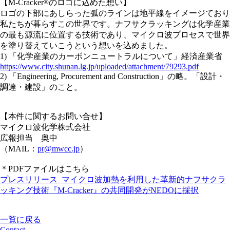
【M-Cracker
®︎
のロゴに込めた想い】
ロゴの下部にあしらった弧のラインは地平線をイメージており
私たちが暮らすこの世界です。ナフサクラッキングは化学産業
の最も源流に位置する技術であり、マイクロ波プロセスで世界
を塗り替えていこうという想いを込めました。
1) 「化学産業のカーボンニュートラルについて」経済産業省
https://www.city.shunan.lg.jp/uploaded/attachment/79293.pdf
2) 「Engineering, Procurement and Construction」の略。「設計・
調達・建設」のこと。
【本件に関するお問い合せ】
マイクロ波化学株式会社
広報担当 奥中
（MAIL：
pr@mwcc.jp
）
＊PDFファイルはこちら
プレスリリース_マイクロ波加熱を利用した革新的ナフサクラ
ッキング技術『M-Cracker』の共同開発がNEDOに採択
一覧に戻る
Contact