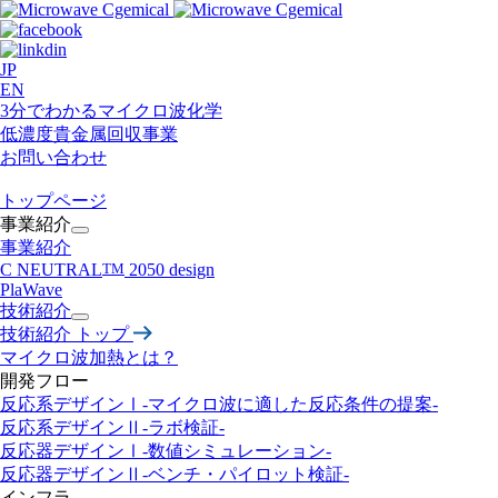
JP
EN
3分でわかるマイクロ波化学
低濃度貴金属回収事業​
お問い合わせ
トップページ
事業紹介
事業紹介
C NEUTRAL
TM
2050 design
PlaWave
技術紹介
技術紹介 トップ
マイクロ波加熱とは？
開発フロー
反応系デザインⅠ-マイクロ波に適した反応条件の提案-
反応系デザインⅡ
-ラボ検証-
反応器デザインⅠ
-数値シミュレーション-
反応器デザインⅡ
-ベンチ・パイロット検証-
インフラ