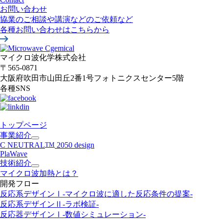
お問い合わせ
協業のご相談や講演などのご依頼など
各種お問い合わせはこちらから
マイクロ波化学株式会社
〒565-0871
大阪府吹田市山田丘2番1号
フォトニクスセンター5階
各種SNS
トップページ
事業紹介
C NEUTRAL
TM
2050 design
PlaWave
技術紹介
マイクロ波加熱とは？
開発フロー
反応系デザインⅠ
-マイクロ波に適した反応条件の提案-
反応系デザインⅡ
-ラボ検証-
反応器デザインⅠ
-数値シミュレーション-