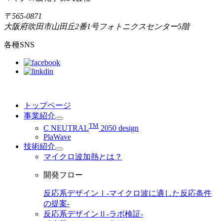
〒565-0871
大阪府吹田市山田丘2番1号
フォトニクスセンター5階
各種SNS
トップページ
事業紹介
TM
C NEUTRAL
2050 design
PlaWave
技術紹介
マイクロ波加熱とは？
開発フロー
反応系デザインⅠ
-マイクロ波に適した反応条件
の提案-
反応系デザインⅡ
-ラボ検証-