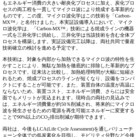
もエネルギー消費の大きい耐炎化プロセスに加え、炭化プロ
セスの両工程を一貫してマイクロ波により焼成する革新的な
ものです。この度、マイクロ波化学はこの技術を「Carbon-
MX™」と名付けました。本実証設備導入において、マイク
ロ波化学は、「Carbon-MX™」技術による焼成ラインの機器
一式を三井化学に供給し、三井化学は当該技術を含む全体プ
ロセスを構築します。実証設備完工以降は、両社共同で量産
技術確立の検討を進める予定です。
本技術は、対象を内部から加熱できるマイクロ波の特性を生
かすことにより、無駄な加熱を徹底的に排除した革新的なプ
ロセスです。従来法と比較し、加熱処理時間が大幅に短縮さ
れるため、焼成プロセスのラインが短くなり、設備をコンパ
クトにすることが可能です。また、装置自体の温度が高温に
ならないため、装置コスト、エネルギー消費、さらには安全
面でもメリットが見込まれます。現時点の両社の見込みで
は、エネルギー消費量が約50％削減され、将来的にマイクロ
波を発生させるための電源を再生可能エネルギーに変更する
ことで90%以上のCO
排出削減が期待できます。
2
両社は、今後もLCA(Life Cycle Assessment)を通しバリューチ
ェーン全体での低炭素化を目指し、モビリティ分野など今後