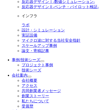
反応器デザインⅠ
-数値シミュレーション-
反応器デザインⅡ
-ベンチ・パイロット検証-
インフラ
ラボ
設計・シミュレーション
実証設備
マイクロ波に対する当社安全指針
スケールアップ事例
論文・寄稿記事
事例/技術シーズ
プロジェクト事例
技術シーズ
会社案内
会社概要
アクセス
共同創業者メッセージ
創業ストーリー
私たちについて
受賞歴