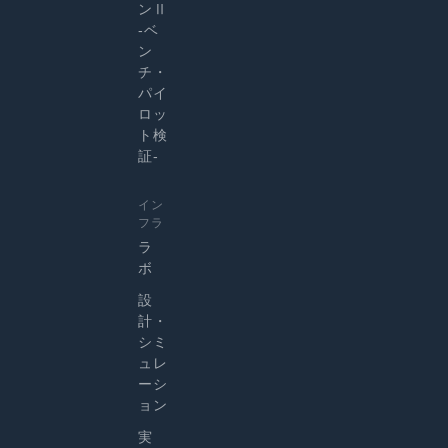
ンⅡ
-ベ
ン
チ・
パイ
ロッ
ト検
証-
イン
フラ
ラ
ボ
設
計・
シミ
ュレ
ーシ
ョン
実