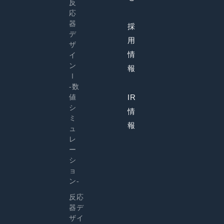
反
応
器
採
デ
用
ザ
情
イ
ン
報
Ⅰ
-数
値
IR
シ
情
ミ
報
ュ
レ
ー
シ
ョ
ン-
反応
器デ
ザイ