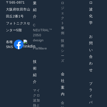
〒565-0871
ロ
業
ロ
ジ
波
大阪府吹田市山
紹
ェ
化
田丘2番1号
介
ク
学
ト
フォトニクスセ
C
事
ンター5階
NEUTRAL
TM
例
2050
お
design
技
各種
問
術
SNS
PlaWave
い
シ
ー
合
ズ
技
わ
術
せ
会
紹
社
介
プ
案
ラ
マイ
内
クロ
イ
波加
バ
会
熱と