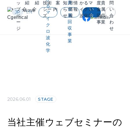
貴
問
ッ
紹
紹
技術
案
知
用
情
かるマ
度貴
問
る
金
い
プ
介
介
シー
内
ら
情
報
イクロ
金属
い
JP
EN
マ
属
合
ペ
ズ
せ
報
波化学
回収
合
イ
回
わ
ー
事業​
わ
ク
収
せ
ジ
せ
ロ
事
波
業​
化
学
2026.06.01
STAGE
当社主催ウェブセミナーの