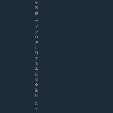
証
設
備
マ
イ
ク
ロ
波
に
対
す
る
当
社
安
全
指
針
ス
ケ