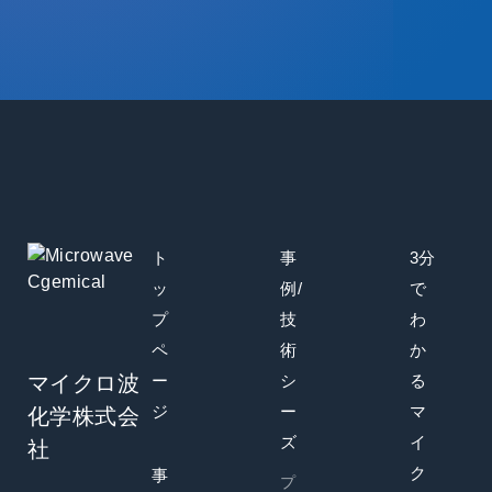
ト
事
3分
ッ
例/
で
プ
技
わ
ペ
術
か
マイクロ波
ー
シ
る
ジ
ー
マ
化学株式会
ズ
イ
社
ク
事
プ