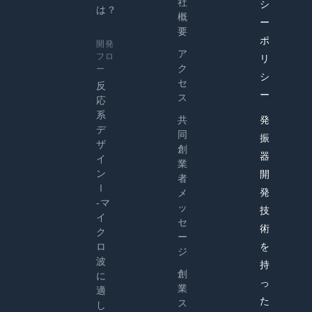
社
シ
は？
概
ー
要
ポ
開発
ア
フロ
リ
ク
ー
シ
セ
反
ー
ス
応
系
共
発
デ
同
振
ザ
創
器
イ
業
ン
開
者
Ⅰ
発
メ
-マ
ッ
技
イ
セ
術
ク
ー
ロ
を
ジ
波
持
創
に
っ
業
適
た
ス
し