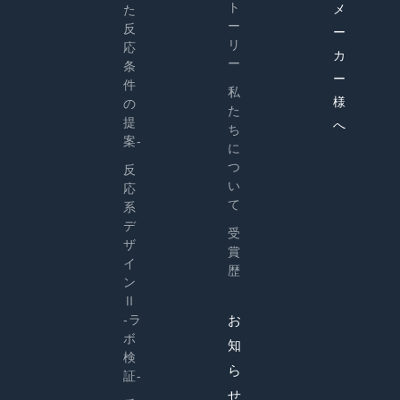
ト
メ
た
ー
反
ー
リ
応
カ
ー
条
ー
件
私
様
の
た
提
へ
ち
案-
に
つ
反
い
応
て
系
デ
受
ザ
賞
イ
歴
ン
Ⅱ
-ラ
お
ボ
知
検
ら
証-
せ