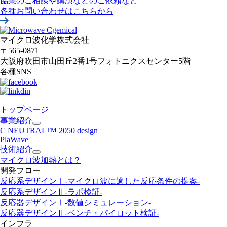
協業のご相談や講演などのご依頼など
各種お問い合わせはこちらから
マイクロ波化学株式会社
〒565-0871
大阪府吹田市山田丘2番1号
フォトニクスセンター5階
各種SNS
トップページ
事業紹介
C NEUTRAL
TM
2050 design
PlaWave
技術紹介
マイクロ波加熱とは？
開発フロー
反応系デザインⅠ
-マイクロ波に適した反応条件の提案-
反応系デザインⅡ
-ラボ検証-
反応器デザインⅠ
-数値シミュレーション-
反応器デザインⅡ
-ベンチ・パイロット検証-
インフラ