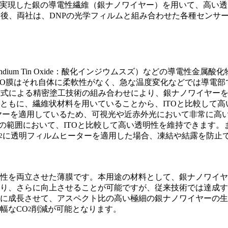
実現した銀の導電性繊維（銀ナノワイヤー）を用いて、高い透
す。今後、両社は、DNPの光学フィルムと組み合わせた各種セン
ndium Tin Oxide：酸化インジウムスズ）などの導電性
TO膜はそれ自体に柔軟性がなく、急な温度変化などでは導電
方式による精密塗工技術の組み合わせにより、銀ナノワイヤー
ともに、繊維状材料を用いていることから、ITOと比較して
イヤーを適用しているため、可視光や近赤外光において非常に高
りの抵抗)の範囲において、ITOと比較して高い透明性を維持でき
に透明フィルムヒーターを適用した場合、凍結や結露を防止
2
性を両立させた薄膜です。本用途の材料として、銀ナノワイヤ
り、さらに向上させることが可能ですが、従来技術では達成す
に成長させて、アスペクト比の高い極細の銀ナノワイヤーの生
幅なCO
削減が可能となります。
2