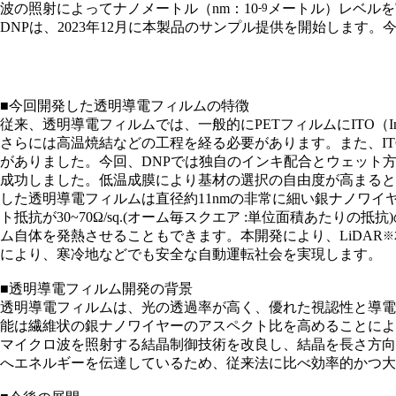
波の照射によってナノメートル（nm：10
-9
メートル）レベルを
DNPは、2023年12月に本製品のサンプル提供を開始しま
■今回開発した透明導電フィルムの特徴
従来、透明導電フィルムでは、一般的にPETフィルムにITO（I
さらには高温焼結などの工程を経る必要があります。また、I
がありました。今回、DNPでは独自のインキ配合とウェット
成功しました。低温成膜により基材の選択の自由度が高まると
した透明導電フィルムは直径約11nmの非常に細い銀ナノワ
ト抵抗が30~70Ω/sq.(オーム毎スクエア :単位面積あた
ム自体を発熱させることもできます。本開発により、LiDAR
※
により、寒冷地などでも安全な自動運転社会を実現します。
■透明導電フィルム開発の背景
透明導電フィルムは、光の透過率が高く、優れた視認性と導電
能は繊維状の銀ナノワイヤーのアスペクト比を高めることによ
マイクロ波を照射する結晶制御技術を改良し、結晶を長さ方向
へエネルギーを伝達しているため、従来法に比べ効率的かつ大