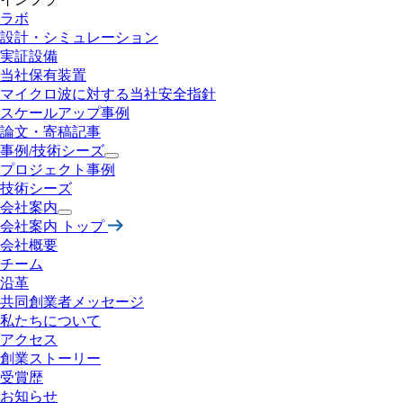
ラボ
設計・
シミュレーション
実証設備
当社保有装置
マイクロ波に対する
当社安全指針
スケールアップ事例
論文・寄稿記事
事例/技術シーズ
プロジェクト事例
技術シーズ
会社案内
会社案内 トップ
会社概要
チーム
沿革
共同創業者メッセージ
私たちについて
アクセス
創業ストーリー
受賞歴
お知らせ