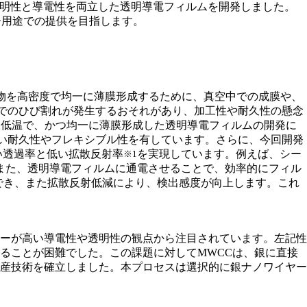
明性と導電性を両立した透明導電フィルムを開発しました。
サー用途での提供を目指します。
金属酸化物を高密度で均一に薄膜形成するために、真空中での成膜や、
部でのひび割れが発生するおそれがあり、加工性や耐久性の懸念
を低温で、かつ均一に薄膜形成した透明導電フィルムの開発に
高い耐久性やフレキシブル性を有しています。さらに、今回開発
い透過率と低い拡散反射率
を実現しています。例えば、シー
※1
ます。また、透明導電フィルムに通電させることで、効率的にフィル
でき、また拡散反射低減により、検出感度が向上します。これ
ーが高い導電性や透明性の観点から注目されています。左記性
ることが困難でした。この課題に対してMWCCは、銀に直接
産技術を確立しました。本プロセスは選択的に銀ナノワイヤー