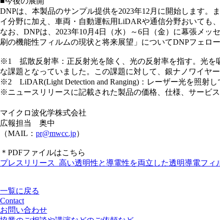
■今後の展開
DNPは、本製品のサンプル提供を2023年12月に開始しま
イ分野に加え、車両・自動運転用LiDARや通信分野おいて
なお、DNPは、2023年10月4日（水）～6日（金）に幕張
刷の機能性フィルムの現状と将来展望」についてDNPフェロ
※1 拡散反射率：正反射光を除く、光の反射率を指す。光を
な課題となっていました。この課題に対して、銀ナノワイヤー
※2 LiDAR(Light Detection and Ranging
※ニュースリリースに記載された製品の価格、仕様、サービス
マイクロ波化学株式会社
広報担当 奥中
（MAIL：
pr@mwcc.jp
）
＊PDFファイルはこちら
プレスリリース_高い透明性と導電性を両立した透明導電フィ
一覧に戻る
Contact
お問い合わせ