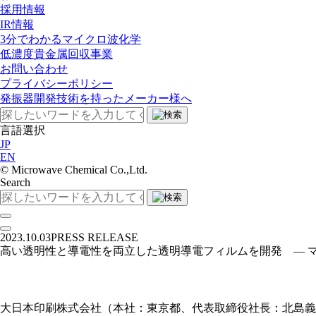
採用情報
IR情報
3分でわかるマイクロ波化学
低濃度貴金属回収事業​
お問い合わせ
プライバシーポリシー
発振器開発技術を持ったメーカー様へ
言語選択
JP
EN
©︎ Microwave Chemical Co.,Ltd.
Search
2023.10.03
PRESS RELEASE
高い透明性と導電性を両立した透明導電フィルムを開発 ― 
大日本印刷株式会社（本社：東京都、代表取締役社長：北島義