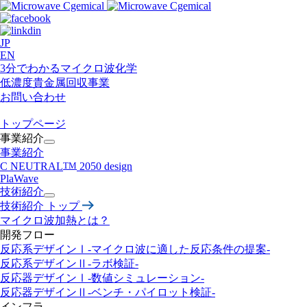
JP
EN
3分でわかるマイクロ波化学
低濃度貴金属回収事業​
お問い合わせ
トップページ
事業紹介
事業紹介
C NEUTRAL
TM
2050 design
PlaWave
技術紹介
技術紹介 トップ
マイクロ波加熱とは？
開発フロー
反応系デザインⅠ-マイクロ波に適した反応条件の提案-
反応系デザインⅡ
-ラボ検証-
反応器デザインⅠ
-数値シミュレーション-
反応器デザインⅡ
-ベンチ・パイロット検証-
インフラ