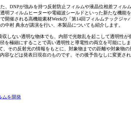
す。また、DNPが強みを持つ反射防止フィルムや液晶位相差フィ
も、透明フィルムヒーターや電磁波シールドといった新たな機能
メッセで開催される高機能素材Weekの「第14回フィルムテック
ーの中村 典永が講演を行い、本製品についても紹介します。
吸収しない透明な物体でも、内部で光散乱を起こして透明性が
径を極細にすることで高い透明性と導電性の両立を可能にしま
)：レーザー光を照射して、その反射光の情報をもとに、対象物までの距離や対
内容などは発表日現在のものです。その後予告なしに変更され
ルムを開発