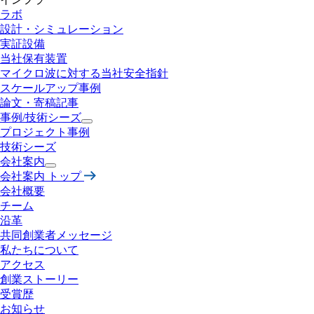
ラボ
設計・
シミュレーション
実証設備
当社保有装置
マイクロ波に対する
当社安全指針
スケールアップ事例
論文・寄稿記事
事例/技術シーズ
プロジェクト事例
技術シーズ
会社案内
会社案内 トップ
会社概要
チーム
沿革
共同創業者メッセージ
私たちについて
アクセス
創業ストーリー
受賞歴
お知らせ