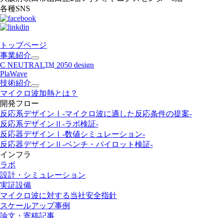
各種SNS
トップページ
事業紹介
C NEUTRAL
TM
2050 design
PlaWave
技術紹介
マイクロ波加熱とは？
開発フロー
反応系デザインⅠ
-マイクロ波に適した反応条件の提案-
反応系デザインⅡ
-ラボ検証-
反応器デザインⅠ
-数値シミュレーション-
反応器デザインⅡ
-ベンチ・パイロット検証-
インフラ
ラボ
設計・シミュレーション
実証設備
マイクロ波に対する当社安全指針
スケールアップ事例
論文・寄稿記事