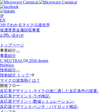
JP
EN
3分でわかるマイクロ波化学
低濃度貴金属回収事業​
お問い合わせ
トップページ
事業紹介
事業紹介
C NEUTRAL
TM
2050 design
PlaWave
技術紹介
技術紹介 トップ
マイクロ波加熱とは？
開発フロー
反応系デザインⅠ-マイクロ波に適した反応条件の提案-
反応系デザインⅡ
-ラボ検証-
反応器デザインⅠ
-数値シミュレーション-
反応器デザインⅡ
-ベンチ・パイロット検証-
インフラ